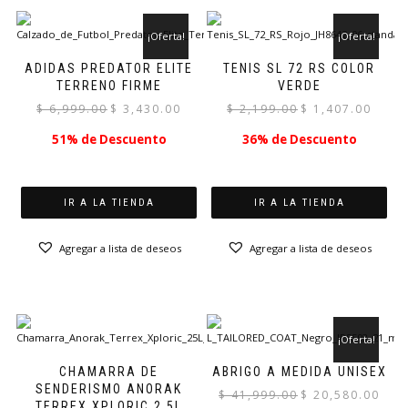
¡Oferta!
¡Oferta!
ADIDAS PREDATOR ELITE
TENIS SL 72 RS COLOR
TERRENO FIRME
VERDE
El
El
El
El
$
6,999.00
$
3,430.00
$
2,199.00
$
1,407.00
precio
precio
precio
precio
51% de Descuento
36% de Descuento
original
actual
original
actual
era:
es:
era:
es:
$ 6,999.00.
$ 3,430.00.
$ 2,199.00.
$ 1,407.
IR A LA TIENDA
IR A LA TIENDA
Agregar a lista de deseos
Agregar a lista de deseos
¡Oferta!
CHAMARRA DE
ABRIGO A MEDIDA UNISEX
SENDERISMO ANORAK
El
El
$
41,999.00
$
20,580.00
TERREX XPLORIC 2,5L