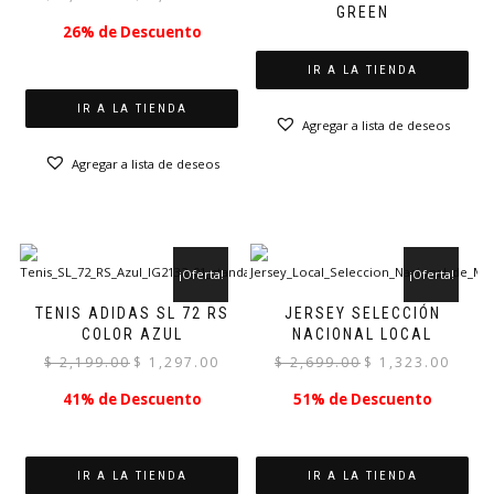
GREEN
precio
precio
26% de Descuento
original
actual
era:
es:
IR A LA TIENDA
$ 2,399.00.
$ 1,775.00.
IR A LA TIENDA
Agregar a lista de deseos
Agregar a lista de deseos
¡Oferta!
¡Oferta!
TENIS ADIDAS SL 72 RS
JERSEY SELECCIÓN
COLOR AZUL
NACIONAL LOCAL
El
El
El
El
$
2,199.00
$
1,297.00
$
2,699.00
$
1,323.00
precio
precio
precio
precio
41% de Descuento
51% de Descuento
original
actual
original
actual
era:
es:
era:
es:
$ 2,199.00.
$ 1,297.00.
$ 2,699.00.
$ 1,323.
IR A LA TIENDA
IR A LA TIENDA