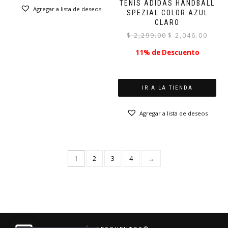
TENIS ADIDAS HANDBALL
Agregar a lista de deseos
SPEZIAL COLOR AZUL
CLARO
El
El
$
2,299.00
$
2,046.00
precio
precio
11% de Descuento
original
actual
era:
es:
$ 2,299.00.
$ 2,046.
IR A LA TIENDA
Agregar a lista de deseos
1
2
3
4
→