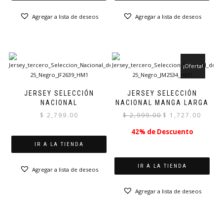
Agregar a lista de deseos
Agregar a lista de deseos
¡Oferta!
JERSEY SELECCIÓN
JERSEY SELECCIÓN
NACIONAL
NACIONAL MANGA LARGA
El
El
$
2,799.00
$
2,999.00
$
1,727.00
precio
precio
42% de Descuento
original
actual
era:
es:
IR A LA TIENDA
$ 2,999.00.
$ 1,727.
IR A LA TIENDA
Agregar a lista de deseos
Agregar a lista de deseos