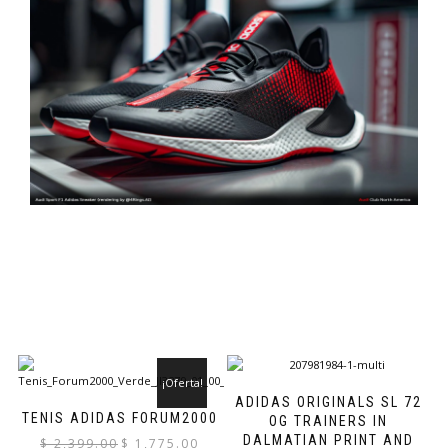
¡Oferta!
ADIDAS ORIGINALS SL 72
TENIS ADIDAS FORUM2000
OG TRAINERS IN
DALMATIAN PRINT AND
El
El
$
2,399.00
$
1,775.00