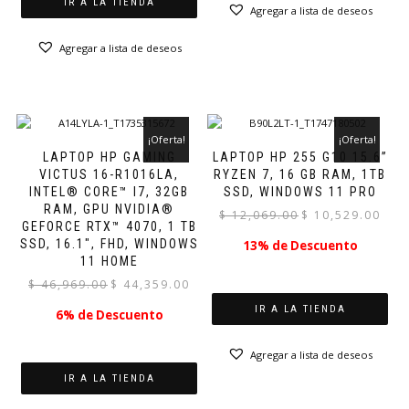
IR A LA TIENDA
Agregar a lista de deseos
Agregar a lista de deseos
¡Oferta!
¡Oferta!
LAPTOP HP GAMING
LAPTOP HP 255 G10 15.6”
VICTUS 16-R1016LA,
RYZEN 7, 16 GB RAM, 1TB
INTEL® CORE™ I7, 32GB
SSD, WINDOWS 11 PRO
RAM, GPU NVIDIA®
El
El
$
12,069.00
$
10,529.00
GEFORCE RTX™ 4070, 1 TB
precio
preci
SSD, 16.1″, FHD, WINDOWS
13% de Descuento
original
actual
11 HOME
era:
es:
El
El
$
46,969.00
$
44,359.00
$ 12,069.00.
$ 10,5
precio
precio
IR A LA TIENDA
6% de Descuento
original
actual
era:
es:
Agregar a lista de deseos
$ 46,969.00.
$ 44,359.00.
IR A LA TIENDA