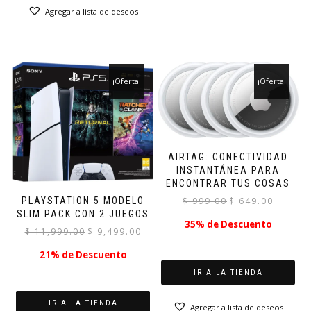
Agregar a lista de deseos
¡Oferta!
¡Oferta!
AIRTAG: CONECTIVIDAD
INSTANTÁNEA PARA
ENCONTRAR TUS COSAS
El
El
PLAYSTATION 5 MODELO
$
999.00
$
649.00
SLIM PACK CON 2 JUEGOS
precio
precio
35% de Descuento
original
actual
El
El
$
11,999.00
$
9,499.00
era:
es:
precio
precio
21% de Descuento
$ 999.00.
$ 649.00.
original
actual
era:
es:
IR A LA TIENDA
$ 11,999.00.
$ 9,499.00.
IR A LA TIENDA
Agregar a lista de deseos