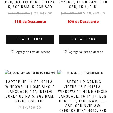
PRO, INTEL® CORE™ ULTRA
RYZEN 7, 16 GB RAM, 1 TB
5, 8GB RAM, 512GB SSD
SSD, 15.6, FHD
El
El
El
El
$
25,809.00
$
22,949.00
$
20,999.00
$
18,989.00
precio
precio
precio
preci
11% de Descuento
10% de Descuento
original
actual
original
actual
era:
es:
era:
es:
$ 25,809.00.
$ 22,949.00.
$ 20,999.00.
$ 18,9
IR A LA TIENDA
IR A LA TIENDA
Agregar a lista de deseos
Agregar a lista de deseos
LAPTOP HP 14-EP1001LA,
LAPTOP HP GAMING
WINDOWS 11 HOME SINGLE
VICTUS 16-R1015LA,
LANGUAGE, 14″, INTEL®
WINDOWS 11 HOME SINGLE
CORE™ ULTRA 5, 8GB RAM,
LANGUAGE, 16.1″, INTEL®
512GB SSD, FHD
CORE™ I7, 16GB RAM, 1TB
SSD, GPU NVIDIA®
$
14,759.00
GEFORCE RTX™ 4060, FHD