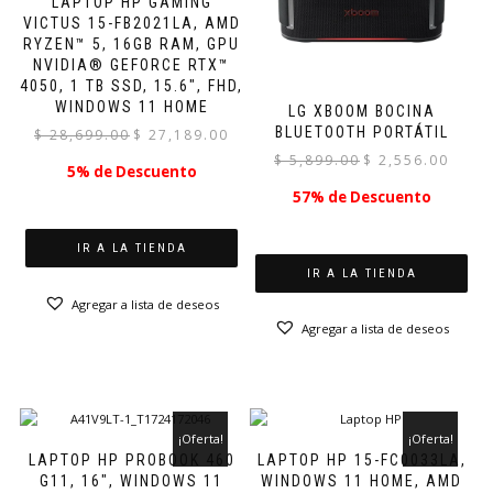
LAPTOP HP GAMING
VICTUS 15-FB2021LA, AMD
RYZEN™ 5, 16GB RAM, GPU
NVIDIA® GEFORCE RTX™
4050, 1 TB SSD, 15.6″, FHD,
WINDOWS 11 HOME
LG XBOOM BOCINA
BLUETOOTH PORTÁTIL
El
El
$
28,699.00
$
27,189.00
precio
precio
El
El
$
5,899.00
$
2,556.00
5% de Descuento
original
actual
precio
precio
57% de Descuento
era:
es:
original
actual
$ 28,699.00.
$ 27,189.00.
era:
es:
$ 5,899.00.
$ 2,556.
IR A LA TIENDA
IR A LA TIENDA
Agregar a lista de deseos
Agregar a lista de deseos
¡Oferta!
¡Oferta!
LAPTOP HP PROBOOK 460
LAPTOP HP 15-FC0033LA,
G11, 16″, WINDOWS 11
WINDOWS 11 HOME, AMD