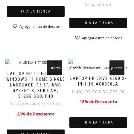
$
34,309.00
IR A LA TIENDA
IR A LA TIENDA
Agregar a lista de deseos
Agregar a lista de deseos
¡Oferta!
¡Oferta!
LAPTOP HP 15-FC0043LA,
LAPTOP HP ENVY X360 2-
WINDOWS 11 HOME SINGLE
IN-1 16-AC0000LA
LANGUAGE, 15.6″, AMD
RYZEN™ 3, 8GB RAM,
El
El
$
40,199.00
$
32,799.00
512GB SSD, FHD
precio
preci
18% de Descuento
original
actual
El
El
$
11,899.00
$
9,209.00
era:
es:
precio
precio
23% de Descuento
$ 40,199.00.
$ 32,7
original
actual
era:
es:
IR A LA TIENDA
$ 11,899.00.
$ 9,209.00.