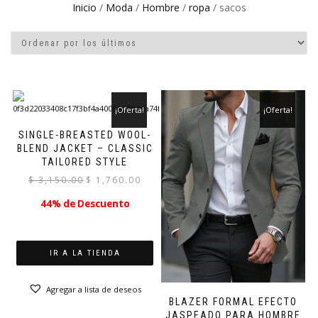
Inicio
/
Moda
/
Hombre
/
ropa
/ sacos
¡Oferta!
¡Oferta!
SINGLE-BREASTED WOOL-
BLEND JACKET – CLASSIC
TAILORED STYLE
El
El
$
3,150.00
$
1,760.00
precio
precio
44% de Descuento
original
actual
era:
es:
$ 3,150.00.
$ 1,760.00.
IR A LA TIENDA
Agregar a lista de deseos
BLAZER FORMAL EFECTO
JASPEADO PARA HOMBRE