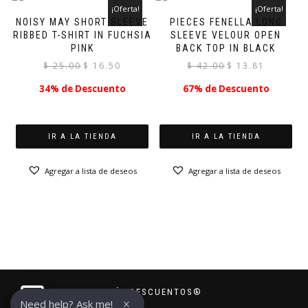
¡Oferta!
¡Oferta!
NOISY MAY SHORT SLEEVE
PIECES FENELLA LONG
RIBBED T-SHIRT IN FUCHSIA
SLEEVE VELOUR OPEN
PINK
BACK TOP IN BLACK
El
El
El
El
$
25.00
$
16.50
$
42.00
$
13.81
precio
precio
precio
precio
34% de Descuento
67% de Descuento
original
actual
original
actual
era:
es:
era:
es:
$ 25.00.
$ 16.50.
$ 42.00.
$ 13.81.
IR A LA TIENDA
IR A LA TIENDA
Agregar a lista de deseos
Agregar a lista de deseos
MÁS DESCUENTOS®
×
Need help? Ask me!