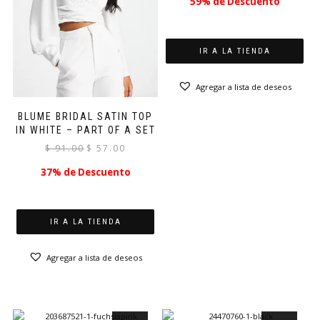
59% de Descuento
original
actual
era:
es:
$ 37.00.
$ 15.12.
IR A LA TIENDA
Agregar a lista de deseos
BLUME BRIDAL SATIN TOP
IN WHITE – PART OF A SET
El
El
$
91.00
$
57.00
precio
precio
37% de Descuento
original
actual
era:
es:
$ 91.00.
$ 57.00.
IR A LA TIENDA
Agregar a lista de deseos