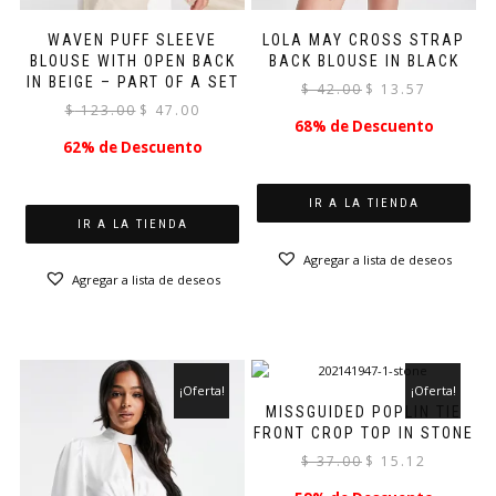
WAVEN PUFF SLEEVE
LOLA MAY CROSS STRAP
BLOUSE WITH OPEN BACK
BACK BLOUSE IN BLACK
IN BEIGE – PART OF A SET
El
El
$
42.00
$
13.57
El
El
$
123.00
$
47.00
precio
precio
68% de Descuento
precio
precio
original
actual
62% de Descuento
original
actual
era:
es:
era:
es:
$ 42.00.
$ 13.57.
$ 123.00.
$ 47.00.
IR A LA TIENDA
IR A LA TIENDA
Agregar a lista de deseos
Agregar a lista de deseos
¡Oferta!
¡Oferta!
MISSGUIDED POPLIN TIE
FRONT CROP TOP IN STONE
El
El
$
37.00
$
15.12
precio
precio