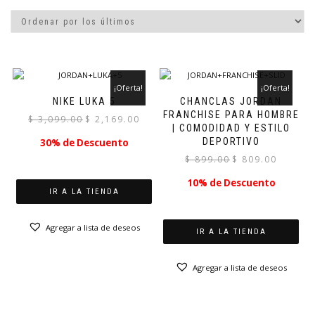
¡Oferta!
¡Oferta!
NIKE LUKA 5
CHANCLAS JORDAN
FRANCHISE PARA HOMBRE
El
El
$
3,099.00
$
2,169.00
| COMODIDAD Y ESTILO
precio
precio
DEPORTIVO
30% de Descuento
original
actual
El
El
$
899.00
$
809.00
era:
es:
precio
precio
$ 3,099.00.
$ 2,169.00.
10% de Descuento
original
actual
IR A LA TIENDA
era:
es:
$ 899.00.
$ 809.00.
Agregar a lista de deseos
IR A LA TIENDA
Agregar a lista de deseos