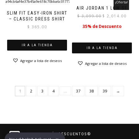
¡Oferta!
AIR JORDAN 1 LOW SE
SLIM FIT EASY-IRON SHIRT
El
El
$
3,099.00
$
2,014.00
– CLASSIC DRESS SHIRT
precio
precio
35% de Descuento
$
365.00
original
actual
era:
es:
$ 3,099.00.
$ 2,014.
IR A LA TIENDA
IR A LA TIENDA
Agregar a lista de deseos
Agregar a lista de deseos
1
2
3
4
…
37
38
39
→
MÁS DESCUENTOS®