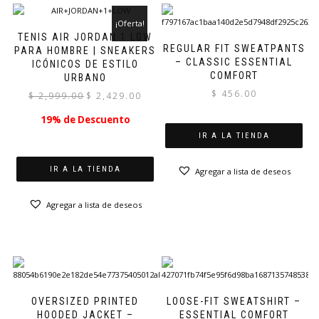
¡Oferta!
TENIS AIR JORDAN 1 LOW
REGULAR FIT SWEATPANTS
PARA HOMBRE | SNEAKERS
– CLASSIC ESSENTIAL
ICÓNICOS DE ESTILO
COMFORT
URBANO
$
456.00
El
El
$
2,999.00
$
2,429.00
precio
precio
19% de Descuento
original
actual
IR A LA TIENDA
era:
es:
$ 2,999.00.
$ 2,429.00.
IR A LA TIENDA
Agregar a lista de deseos
Agregar a lista de deseos
OVERSIZED PRINTED
LOOSE-FIT SWEATSHIRT –
HOODED JACKET –
ESSENTIAL COMFORT