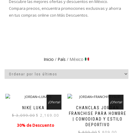
Descubre las mejores ofertas y descuentos en México.
Compara precios, encuentra promociones exclusivas y ahorra
en tus compras online con Más Descuentos.
Inicio
/
País
/ México
¡Oferta!
¡Oferta!
NIKE LUKA 5
CHANCLAS JORDAN
FRANCHISE PARA HOMBRE
El
El
$
3,099.00
$
2,169.00
| COMODIDAD Y ESTILO
precio
precio
DEPORTIVO
30% de Descuento
original
actual
El
El
$
899.00
$
809.00
era:
es: