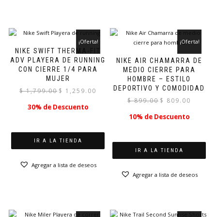
¡Oferta!
¡Oferta!
NIKE SWIFT THERMA-FIT
ADV PLAYERA DE RUNNING
NIKE AIR CHAMARRA DE
CON CIERRE 1/4 PARA
MEDIO CIERRE PARA
MUJER
HOMBRE – ESTILO
DEPORTIVO Y COMODIDAD
El
El
$
1,799.00
$
1,259.00
precio
precio
El
El
$
899.00
$
809.00
30% de Descuento
original
actual
precio
precio
10% de Descuento
era:
es:
original
actual
$ 1,799.00.
$ 1,259.00.
era:
es:
$ 899.00.
$ 809.00.
IR A LA TIENDA
IR A LA TIENDA
Agregar a lista de deseos
Agregar a lista de deseos