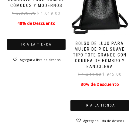
CÓMODOS Y MODERNOS
El
El
$
3,099.00
$
1,619.00
precio
precio
48% de Descuento
original
actual
era:
es:
$ 3,099.00.
$ 1,619.00.
BOLSO DE LUJO PARA
IR A LA TIENDA
MUJER DE PIEL SUAVE
TIPO TOTE GRANDE CON
Agregar a lista de deseos
CORREA DE HOMBRO Y
BANDOLERA
El
El
$
1,344.00
$
945.00
precio
precio
30% de Descuento
original
actual
era:
es:
$ 1,344.00.
$ 945.00.
IR A LA TIENDA
Agregar a lista de deseos