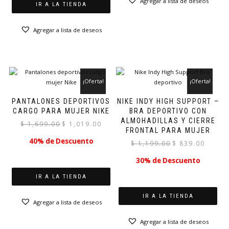
Agregar a lista de deseos
IR A LA TIENDA
Agregar a lista de deseos
¡Oferta!
¡Oferta!
PANTALONES DEPORTIVOS
NIKE INDY HIGH SUPPORT –
CARGO PARA MUJER NIKE
BRA DEPORTIVO CON
ALMOHADILLAS Y CIERRE
El
El
$
1,699.00
$
1,019.00
FRONTAL PARA MUJER
precio
precio
40% de Descuento
El
El
$
1,199.00
$
839.00
original
actual
precio
precio
era:
es:
30% de Descuento
original
actual
$ 1,699.00.
$ 1,019.00.
era:
es:
IR A LA TIENDA
$ 1,199.00.
$ 839.00.
IR A LA TIENDA
Agregar a lista de deseos
Agregar a lista de deseos