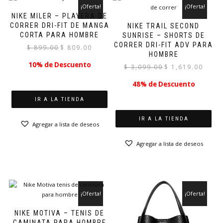
¡Oferta!
¡Oferta!
NIKE MILER – PLAYERA DE
CORRER DRI-FIT DE MANGA
NIKE TRAIL SECOND
CORTA PARA HOMBRE
SUNRISE – SHORTS DE
CORRER DRI-FIT ADV PARA
El
El
$
899.00
$
809.00
HOMBRE
precio
precio
10% de Descuento
El
El
original
actual
$
3,099.00
$
1,619.00
precio
precio
era:
es:
48% de Descuento
original
actual
$ 899.00.
$ 809.00.
era:
es:
IR A LA TIENDA
$ 3,099.00.
$ 1,619.
IR A LA TIENDA
Agregar a lista de deseos
Agregar a lista de deseos
¡Oferta!
¡Oferta!
NIKE MOTIVA – TENIS DE
CAMINATA PARA HOMBRE