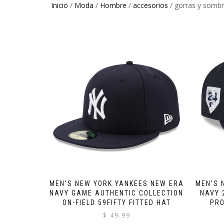
Inicio
/
Moda
/
Hombre
/
accesorios
/ gorras y somb
MEN’S NEW YORK YANKEES NEW ERA
MEN’S 
NAVY GAME AUTHENTIC COLLECTION
NAVY 
ON-FIELD 59FIFTY FITTED HAT
PRO
$
49.99