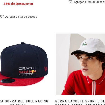
precio
precio
Agregar a lista de deseo
38% de Descuento
original
actual
era:
es:
$ 45.99.
$ 28.49.
Agregar a lista de deseos
RA GORRA RED BULL RACING
GORRA LACOSTE SPORT LIG