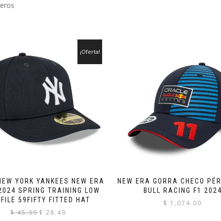
reros
¡Oferta!
NEW YORK YANKEES NEW ERA
NEW ERA GORRA CHECO PÉR
2024 SPRING TRAINING LOW
BULL RACING F1 202
FILE 59FIFTY FITTED HAT
$
1,074.00
El
El
$
45.99
$
28.49