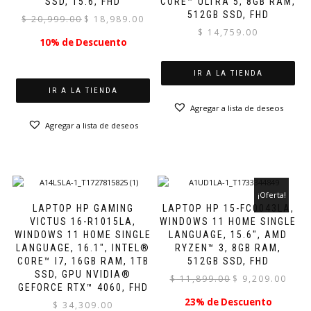
SSD, 15.6, FHD
CORE™ ULTRA 5, 8GB RAM,
512GB SSD, FHD
El
El
$
20,999.00
$
18,989.00
precio
precio
$
14,759.00
10% de Descuento
original
actual
era:
es:
$ 20,999.00.
$ 18,989.00.
IR A LA TIENDA
IR A LA TIENDA
Agregar a lista de deseos
Agregar a lista de deseos
¡Oferta!
LAPTOP HP GAMING
LAPTOP HP 15-FC0043LA,
VICTUS 16-R1015LA,
WINDOWS 11 HOME SINGLE
WINDOWS 11 HOME SINGLE
LANGUAGE, 15.6″, AMD
LANGUAGE, 16.1″, INTEL®
RYZEN™ 3, 8GB RAM,
CORE™ I7, 16GB RAM, 1TB
512GB SSD, FHD
SSD, GPU NVIDIA®
El
El
$
11,899.00
$
9,209.00
GEFORCE RTX™ 4060, FHD
precio
precio
23% de Descuento
$
34,309.00
original
actual