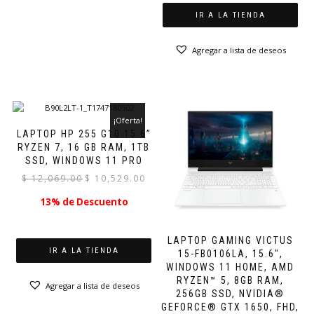
IR A LA TIENDA
Agregar a lista de deseos
¡Oferta!
LAPTOP HP 255 G10 15.6”
RYZEN 7, 16 GB RAM, 1TB
SSD, WINDOWS 11 PRO
El
El
$
12,069.00
$
10,529.00
precio
precio
13% de Descuento
original
actual
era:
es:
$ 12,069.00.
$ 10,529.00.
LAPTOP GAMING VICTUS
IR A LA TIENDA
15-FB0106LA, 15.6″,
WINDOWS 11 HOME, AMD
RYZEN™ 5, 8GB RAM,
Agregar a lista de deseos
256GB SSD, NVIDIA®
GEFORCE® GTX 1650, FHD,