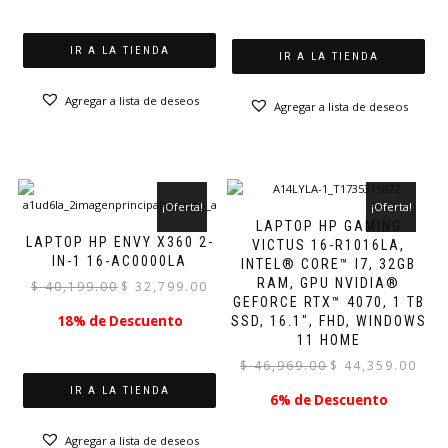
era:
es:
$ 11,899.00.
$ 9,209
IR A LA TIENDA
IR A LA TIENDA
Agregar a lista de deseos
Agregar a lista de deseos
¡Oferta!
¡Oferta!
LAPTOP HP GAMING
LAPTOP HP ENVY X360 2-
VICTUS 16-R1016LA,
IN-1 16-AC0000LA
INTEL® CORE™ I7, 32GB
RAM, GPU NVIDIA®
El
El
$
40,199.00
$
32,799.00
GEFORCE RTX™ 4070, 1 TB
precio
precio
18% de Descuento
SSD, 16.1″, FHD, WINDOWS
original
actual
11 HOME
era:
es:
El
El
$ 40,199.00.
$ 32,799.00.
$
46,969.00
$
44,359.00
precio
preci
IR A LA TIENDA
6% de Descuento
original
actual
era:
es:
Agregar a lista de deseos
$ 46,969.00.
$ 44,3