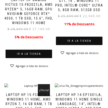
G11, 16″, WINDOWS 11
VICTUS 15-FB2021LA, AMD
PRO, INTEL® CORE™ ULTRA
RYZEN™ 5, 16GB RAM, GPU
5, 8GB RAM, 512GB SSD
NVIDIA® GEFORCE RTX™
El
El
$
25,809.00
$
22,949.00
4050, 1 TB SSD, 15.6″, FHD,
precio
preci
WINDOWS 11 HOME
11% de Descuento
original
actual
El
El
$
28,699.00
$
27,189.00
era:
es:
precio
precio
$ 25,809.00.
$ 22,9
5% de Descuento
original
actual
IR A LA TIENDA
era:
es:
$ 28,699.00.
$ 27,189.00.
Agregar a lista de deseos
IR A LA TIENDA
Agregar a lista de deseos
¡Oferta!
LAPTOP HP 15-FC0033LA,
LAPTOP HP 14-EP1001LA,
WINDOWS 11 HOME, AMD
WINDOWS 11 HOME SINGLE
RYZEN 7, 16 GB RAM, 1 TB
LANGUAGE, 14″, INTEL®