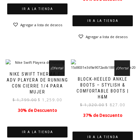
original
actual
$ 1,699.00.
$ 1,019.00.
era:
es:
IR A LA TIENDA
$ 1,199.00.
$ 839.00.
IR A LA TIENDA
Agregar a lista de deseos
Agregar a lista de deseos
¡Oferta!
¡Oferta!
NIKE SWIFT THERMA-FIT
BLOCK-HEELED ANKLE
ADV PLAYERA DE RUNNING
BOOTS – STYLISH &
CON CIERRE 1/4 PARA
COMFORTABLE BOOTS |
MUJER
H&M
El
El
$
1,799.00
$
1,259.00
El
El
$
1,320.00
$
827.00
precio
precio
30% de Descuento
precio
precio
original
actual
37% de Descuento
original
actual
era:
es:
era:
es:
$ 1,799.00.
$ 1,259.00.
$ 1,320.00.
$ 827.00.
IR A LA TIENDA
IR A LA TIENDA