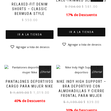
LACE-TRIMMED SLIP DRESS
RELAXED-FIT DENIM
El
El
$
704.00
$
581.00
SHORTS – CLASSIC
precio
precio
BERMUDA STYLE
17% de Descuento
original
actual
$
550.00
era:
es:
$ 704.00.
$ 581.00.
IR A LA TIENDA
IR A LA TIENDA
Agregar a lista de deseos
Agregar a lista de deseos
¡Oferta!
¡Oferta!
PANTALONES DEPORTIVOS
NIKE INDY HIGH SUPPORT –
CARGO PARA MUJER NIKE
BRA DEPORTIVO CON
ALMOHADILLAS Y CIERRE
El
El
$
1,699.00
$
1,019.00
FRONTAL PARA MUJER
precio
precio
40% de Descuento
El
El
$
1,199.00
$
839.00
original
actual
precio
precio
era:
es:
30% de Descuento