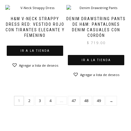
H&M V-NECK STRAPPY
DENIM DRAWSTRING PANTS
DRESS RED: VESTIDO ROJO
DE H&M: PANTALONES
CON TIRANTES ELEGANTE Y
DENIM CASUALES CON
FEMENINO
CORDÓN
$
719.00
IR A LA TIENDA
IR A LA TIENDA
Agregar a lista de deseos
Agregar a lista de deseos
1
2
3
4
…
47
48
49
→