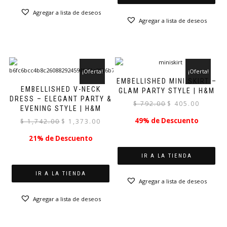
Agregar a lista de deseos
Agregar a lista de deseos
¡Oferta!
¡Oferta!
EMBELLISHED MINI SKIRT –
EMBELLISHED V-NECK
GLAM PARTY STYLE | H&M
DRESS – ELEGANT PARTY &
El
El
$
792.00
$
405.00
EVENING STYLE | H&M
precio
precio
49% de Descuento
El
El
$
1,742.00
$
1,373.00
original
actual
precio
precio
era:
es:
21% de Descuento
original
actual
$ 792.00.
$ 405.00.
era:
es:
IR A LA TIENDA
$ 1,742.00.
$ 1,373.00.
IR A LA TIENDA
Agregar a lista de deseos
Agregar a lista de deseos