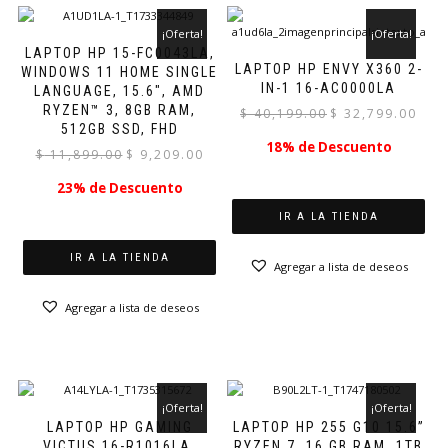
¡Oferta!
¡Oferta!
LAPTOP HP 15-FC0043LA,
LAPTOP HP ENVY X360 2-
WINDOWS 11 HOME SINGLE
IN-1 16-AC0000LA
LANGUAGE, 15.6″, AMD
RYZEN™ 3, 8GB RAM,
El
El
$
40,199.00
$
32,799.00
512GB SSD, FHD
precio
preci
18% de Descuento
original
actual
El
El
$
11,899.00
$
9,209.00
era:
es:
precio
precio
23% de Descuento
$ 40,199.00.
$ 32,7
original
actual
era:
es:
IR A LA TIENDA
$ 11,899.00.
$ 9,209.00.
IR A LA TIENDA
Agregar a lista de deseos
Agregar a lista de deseos
¡Oferta!
¡Oferta!
LAPTOP HP GAMING
LAPTOP HP 255 G10 15.6”
VICTUS 16-R1016LA,
RYZEN 7, 16 GB RAM, 1TB