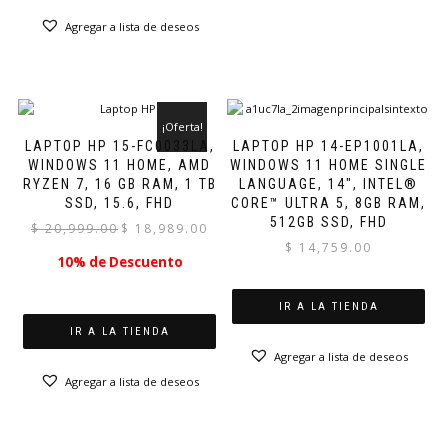
Agregar a lista de deseos
¡Oferta!
LAPTOP HP 15-FC0033LA,
LAPTOP HP 14-EP1001LA,
WINDOWS 11 HOME, AMD
WINDOWS 11 HOME SINGLE
RYZEN 7, 16 GB RAM, 1 TB
LANGUAGE, 14″, INTEL®
SSD, 15.6, FHD
CORE™ ULTRA 5, 8GB RAM,
512GB SSD, FHD
El
El
$
20,999.00
$
18,989.00
precio
precio
$
14,759.00
10% de Descuento
original
actual
era:
es:
$ 20,999.00.
$ 18,989.00.
IR A LA TIENDA
IR A LA TIENDA
Agregar a lista de deseos
Agregar a lista de deseos