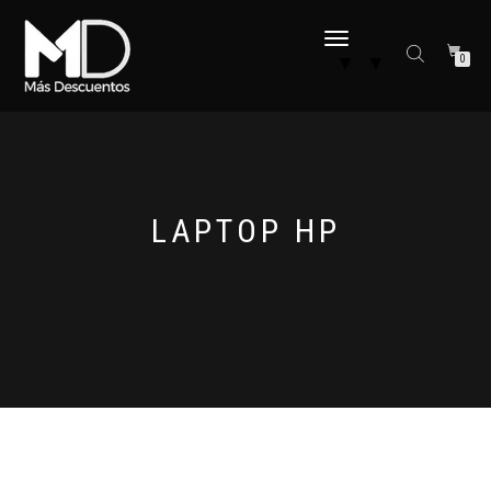
CAMBIAR
▼
▼
0
NAVEGACIÓN
LAPTOP HP