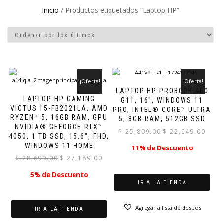
Inicio
/ Productos etiquetados “Laptop HP”
¡Oferta!
¡Oferta!
LAPTOP HP PROBOOK 460
LAPTOP HP GAMING
G11, 16″, WINDOWS 11
VICTUS 15-FB2021LA, AMD
PRO, INTEL® CORE™ ULTRA
RYZEN™ 5, 16GB RAM, GPU
5, 8GB RAM, 512GB SSD
NVIDIA® GEFORCE RTX™
El
El
$
25,809.00
$
22,949.00
4050, 1 TB SSD, 15.6″, FHD,
precio
preci
WINDOWS 11 HOME
11% de Descuento
original
actual
El
El
$
28,699.00
$
27,189.00
era:
es:
precio
precio
$ 25,809.00.
$ 22,9
5% de Descuento
original
actual
IR A LA TIENDA
era:
es:
$ 28,699.00.
$ 27,189.00.
Agregar a lista de deseos
IR A LA TIENDA