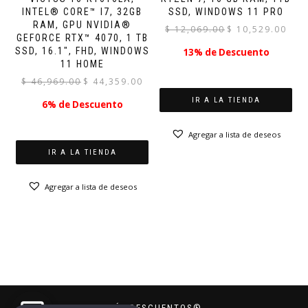
INTEL® CORE™ I7, 32GB
SSD, WINDOWS 11 PRO
RAM, GPU NVIDIA®
El
El
$
12,069.00
$
10,529.00
GEFORCE RTX™ 4070, 1 TB
precio
preci
SSD, 16.1″, FHD, WINDOWS
13% de Descuento
original
actual
11 HOME
era:
es:
El
El
$
46,969.00
$
44,359.00
$ 12,069.00.
$ 10,5
precio
precio
IR A LA TIENDA
6% de Descuento
original
actual
era:
es:
Agregar a lista de deseos
$ 46,969.00.
$ 44,359.00.
IR A LA TIENDA
Agregar a lista de deseos
MÁS DESCUENTOS®