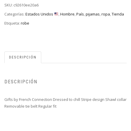
SKU:
c92610ee20a6
Categorías:
Estados Unidos
,
Hombre
,
País
,
pijamas
,
ropa
,
Tienda
Etiqueta:
robe
DESCRIPCIÓN
DESCRIPCIÓN
Gifts by French Connection Dressed to chill Stripe design Shawl collar
Removable tie belt Regular fit