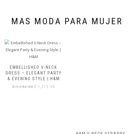
MAS MODA PARA MUJER
EMBELLISHED V-NECK
H&M V-NECK STRAPPY
DRESS – ELEGANT PARTY
DRESS RED: VESTIDO
& EVENING STYLE | H&M
ROJO CON TIRANTES
ELEGANTE Y FEMENINO
El
El
$
1,742.00
$
1,373.00
precio
precio
original
actual
era:
es:
$ 1,742.00.
$ 1,373.00.