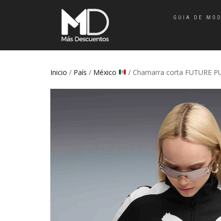
GUIA DE MO
Inicio
/
País
/
México
/ Chamarra corta FUTURE P