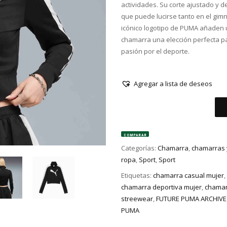
actividades. Su corte ajustado y de
que puede lucirse tanto en el gimn
icónico logotipo de PUMA añaden u
chamarra una elección perfecta p
pasión por el deporte.
Agregar a lista de deseos
COMPARAR
Categorías:
Chamarra
,
chamarras 
ropa
,
Sport
,
Sport
Etiquetas:
chamarra casual mujer
,
chamarra deportiva mujer
,
chamar
streewear
,
FUTURE PUMA ARCHIVE
PUMA