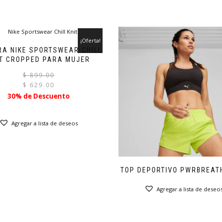
¡Oferta!
RA NIKE SPORTSWEAR CHILL
IT CROPPED PARA MUJER
El
El
$
899.00
precio
precio
$
629.00
original
actual
30% de Descuento
era:
es:
$ 899.00.
$ 629.00.
Agregar a lista de deseos
TOP DEPORTIVO PWRBREAT
Agregar a lista de deseo