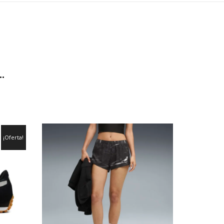
…
¡Oferta!