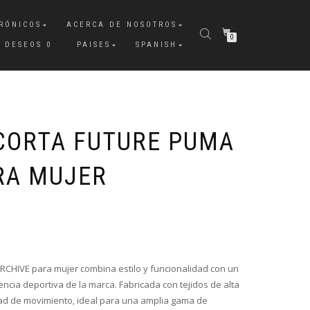
RÓNICOS
ACERCA DE NOSOTROS
0
E DESEOS
0
PAISES
SPANISH
CORTA FUTURE PUMA
RA MUJER
CHIVE para mujer combina estilo y funcionalidad con un
ncia deportiva de la marca. Fabricada con tejidos de alta
tad de movimiento, ideal para una amplia gama de