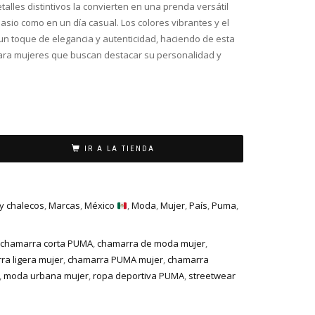
talles distintivos la convierten en una prenda versátil
asio como en un día casual. Los colores vibrantes y el
n toque de elegancia y autenticidad, haciendo de esta
ara mujeres que buscan destacar su personalidad y
IR A LA TIENDA
y chalecos
,
Marcas
,
México
,
Moda
,
Mujer
,
País
,
Puma
,
chamarra corta PUMA
,
chamarra de moda mujer
,
ra ligera mujer
,
chamarra PUMA mujer
,
chamarra
,
moda urbana mujer
,
ropa deportiva PUMA
,
streetwear