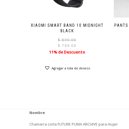
XIAOMI SMART BAND 10 MIDNIGHT
PANTS
BLACK
El
El
$
899.00
precio
precio
$
799.00
original
actual
11% de Descuento
era:
es:
$ 899.00.
$ 799.00.
Agregar a lista de deseos
Nombre
Chamarra corta FUTURE PUMA ARCHIVE para mujer