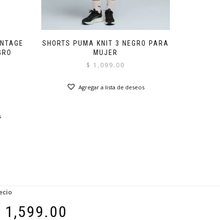
INTAGE
SHORTS PUMA KNIT 3 NEGRO PARA
GRO
MUJER
$
1,099.00
El
El
precio
precio
Agregar a lista de deseos
original
actual
era:
es:
$ 1,999.00.
$ 1,399.30.
s
ecio
$
1,599.00