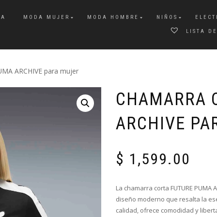
DA
MODA MUJER
MODA HOMBRE
NIÑOS
ELECT
LISTA D
UMA ARCHIVE para mujer
CHAMARRA 
ARCHIVE PA
$
1,599.00
La chamarra corta FUTURE PUMA AR
diseño moderno que resalta la ese
calidad, ofrece comodidad y liber