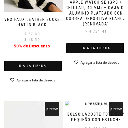
APPLE WATCH SE (GPS +
CELULAR, 40 MM) – CAJA DE
ALUMINIO PLATEADO CON
CORREA DEPORTIVA BLANCA
SVNX FAUX LEATHER BUCKET
(RENOVADA)
HAT IN BLACK
$
4,731.41
El
El
$
37.00
precio
precio
$
18.50
original
actual
50% de Descuento
IR A LA TIENDA
era:
es:
$ 37.00.
$ 18.50.
Agregar a lista de deseos
IR A LA TIENDA
Agregar a lista de deseos
¡Oferta!
¡Oferta!
BOLSO LACOSTE TOTE ZELY
PEQUEÑO CON ESTUCHE