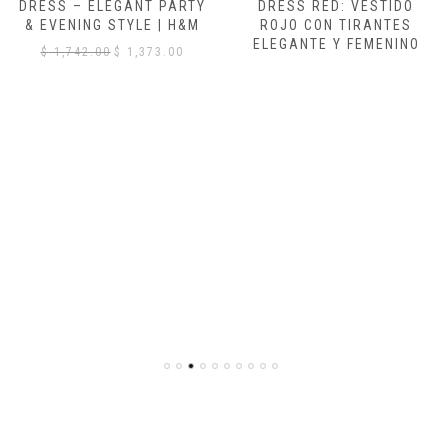
DRESS – ELEGANT PARTY
DRESS RED: VESTIDO
& EVENING STYLE | H&M
ROJO CON TIRANTES
ELEGANTE Y FEMENINO
El
El
$
1,742.00
$
1,373.00
precio
precio
original
actual
era:
es:
$ 1,742.00.
$ 1,373.00.