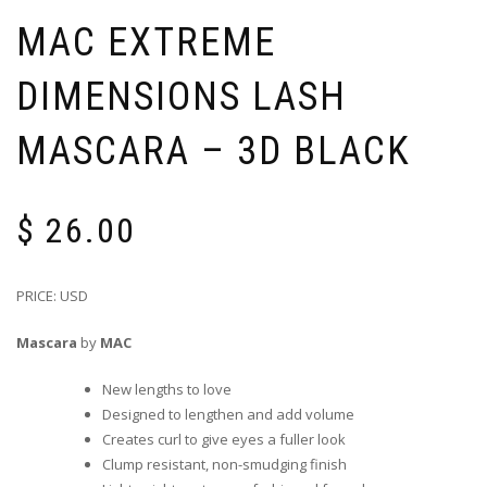
MAC EXTREME
DIMENSIONS LASH
MASCARA – 3D BLACK
$
26.00
PRICE: USD
Mascara
by
MAC
New lengths to love
Designed to lengthen and add volume
Creates curl to give eyes a fuller look
Clump resistant, non-smudging finish