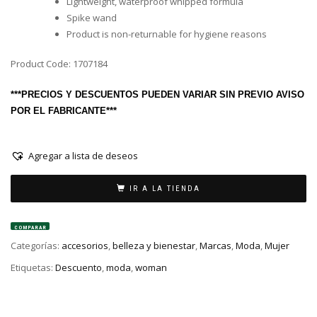
Lightweight, waterproof whipped formula
Spike wand
Product is non-returnable for hygiene reasons
Product Code: 1707184
***PRECIOS Y DESCUENTOS PUEDEN VARIAR SIN PREVIO AVISO
POR EL FABRICANTE***
Agregar a lista de deseos
IR A LA TIENDA
COMPARAR
Categorías:
accesorios
,
belleza y bienestar
,
Marcas
,
Moda
,
Mujer
Etiquetas:
Descuento
,
moda
,
woman