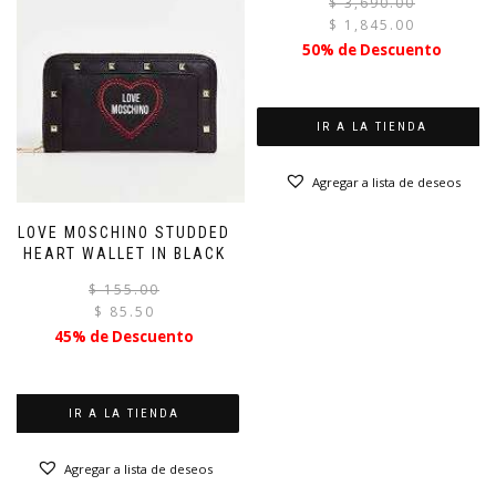
$
3,690.00
$
1,845.00
50% de Descuento
IR A LA TIENDA
Agregar a lista de deseos
LOVE MOSCHINO STUDDED
HEART WALLET IN BLACK
El
El
$
155.00
precio
precio
$
85.50
original
actual
45% de Descuento
era:
es:
$ 155.00.
$ 85.50.
IR A LA TIENDA
Agregar a lista de deseos